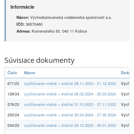
Informácie
Názov:
Východoslovenská vodárenská spoločnosť a.s.
IČO:
36570460
Adresa:
Komenského 50, 040 11 Košice
Súvisiace dokumenty
Číslo
Názov
Dodáva
671/23
vyúčtovanie vodné + stočné 28.11.2023 - 21.12.2023
Východ
128/24
vyúčtovanie vodné + stočné 28.02.2024 - 25.03.2024
Východ
576/23
vyúčtovanie vodné + stočné 31.10.2023 - 27.11.2023
Východ
250/24
vyúčtovanie vodné + stočné 30.04.2024 - 27.05.2024
Východ
034/23
vyúčtovanie vodné + stočné 29.12.2022 - 26.01.2023
Východ