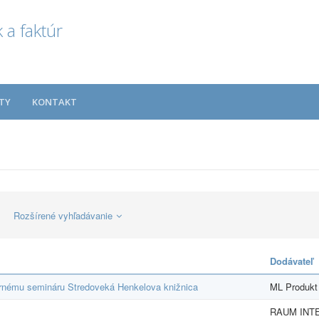
 a faktúr
TY
KONTAKT
Rozšírené vyhľadávanie
Dodávateľ
ornému semináru Stredoveká Henkelova knižnica
ML Produkt s
RAUM INT