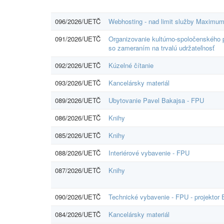
096/2026/UETČ
Webhosting - nad limit služby Maximu
091/2026/UETČ
Organizovanie kultúrno-spoločenského po
so zameraním na trvalú udržateľnosť
092/2026/UETČ
Kúzelné čítanie
093/2026/UETČ
Kancelársky materiál
089/2026/UETČ
Ubytovanie Pavel Bakajsa - FPU
086/2026/UETČ
Knihy
085/2026/UETČ
Knihy
088/2026/UETČ
Interiérové vybavenie - FPU
087/2026/UETČ
Knihy
090/2026/UETČ
Technické vybavenie - FPU - projektor
084/2026/UETČ
Kancelársky materiál