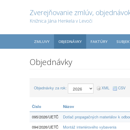
Zverejňovanie zmlúv, objednávok
Knižnica Jána Henkela v Levoči
ZMLUVY
OBJEDNÁVKY
FAKTÚRY
SUBJEK
Objednávky
Objednávky za rok:
XML
CSV
Číslo
Názov
095/2026/UETČ
Dotlač propagačných materiálov k odb
094/2026/UETČ
Montáž interiérového vybavenia