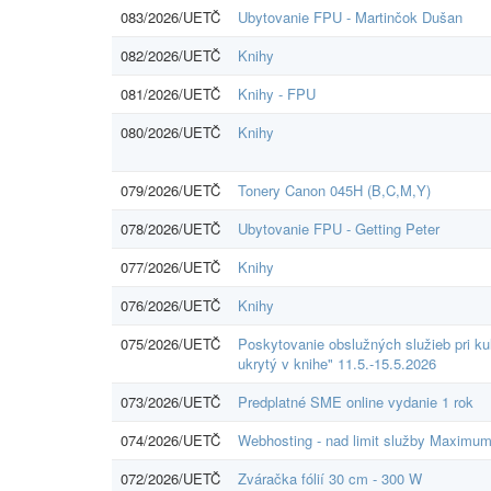
083/2026/UETČ
Ubytovanie FPU - Martinčok Dušan
082/2026/UETČ
Knihy
081/2026/UETČ
Knihy - FPU
080/2026/UETČ
Knihy
079/2026/UETČ
Tonery Canon 045H (B,C,M,Y)
078/2026/UETČ
Ubytovanie FPU - Getting Peter
077/2026/UETČ
Knihy
076/2026/UETČ
Knihy
075/2026/UETČ
Poskytovanie obslužných služieb pri ku
ukrytý v knihe" 11.5.-15.5.2026
073/2026/UETČ
Predplatné SME online vydanie 1 rok
074/2026/UETČ
Webhosting - nad limit služby Maximu
072/2026/UETČ
Zváračka fólií 30 cm - 300 W