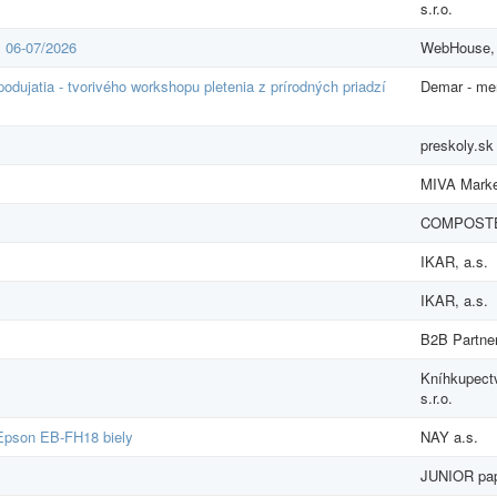
s.r.o.
m 06-07/2026
WebHouse, s
dujatia - tvorivého workshopu pletenia z prírodných priadzí
Demar - merc
preskoly.sk 
MIVA Market
COMPOSTEL
IKAR, a.s.
IKAR, a.s.
B2B Partner
Kníhkupectv
s.r.o.
 Epson EB-FH18 biely
NAY a.s.
JUNIOR papi