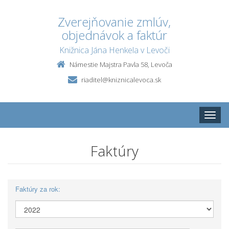
Zverejňovanie zmlúv,
objednávok a faktúr
Knižnica Jána Henkela v Levoči
Námestie Majstra Pavla 58, Levoča
riaditel@kniznicalevoca.sk
Toggle
naviga
Faktúry
Faktúry za rok: