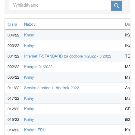
Číslo
Názov
Dodá
004/22
Knihy
IKAR,
003/22
Knihy
IKAR,
001/22
Internet T-STANDARD za obdobie 1/2022 - 3/2022
TEAT
002/22
Energia 01/2022
MAGN
005/22
Knihy
Martin
011/22
Servisné práce 1. štvrťrok 2022
Assec
017/22
Knihy
Maren
012/22
Knihy
GRADA
015/22
Knihy
i527.n
014/22
Knihy - FPU
Kníhk