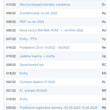
013/22
Revízia bezpečnostného zariadenia
D+K A
009/22
Zverejňovanie na rok 2022
Assec
008/22
RAP za rok 2022
Assec
006/22
Nové verzie MAGMA HCM - 1. štvrťrok 2022
AUTO
007/22
Knihy - FPU
Vydav
016/22
Predplatné Život 10/2022 - 09/2023
News 
010/22
Jedálne kupóny + služby
Up Déj
028/22
Spoločenská hra
BONA
018/22
Knihy
KNIH
020/22
Ochrana objektu 01/2022
ALFA
021/22
El. energia 02/2022
MAGN
019/22
Knihy
Albat
035/22
Predĺženie registrácie domény /20.02.2022-19.02.2023/
WebHo