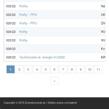
033/22
Kniha
Národ
022/22
Knihy - FPU
UK Ve
025/22
Knihy - FPU
Žilins
024/22
Knihy
IKAR,
023/22
Knihy
IKAR,
029/22
Kníhk
026/22
Vyúčtovanie el. energie 01/2022
MAGN
1
2
3
4
5
6
7
8
9
10
11
»
Copyright © 2015 Zverejnovanie.sk | Všetky práva vyhradené