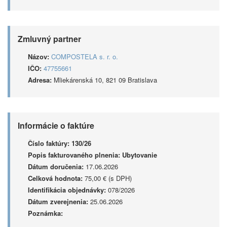
Zmluvný partner
Názov:
COMPOSTELA s. r. o.
IČO:
47755661
Adresa:
Mliekárenská 10, 821 09 Bratislava
Informácie o faktúre
Číslo faktúry:
130/26
Popis fakturovaného plnenia:
Ubytovanie
Dátum doručenia:
17.06.2026
Celková hodnota:
75,00 € (s DPH)
Identifikácia objednávky:
078/2026
Dátum zverejnenia:
25.06.2026
Poznámka: