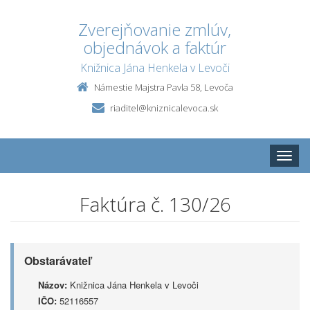
Zverejňovanie zmlúv,
objednávok a faktúr
Knižnica Jána Henkela v Levoči
Námestie Majstra Pavla 58, Levoča
riaditel@kniznicalevoca.sk
Toggle
naviga
Faktúra č. 130/26
Obstarávateľ
Názov:
Knižnica Jána Henkela v Levoči
IČO:
52116557