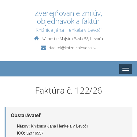
Zverejňovanie zmlúv,
objednávok a faktúr
Knižnica Jána Henkela v Levoči
Námestie Majstra Pavla 58, Levoča
riaditel@kniznicalevoca.sk
Toggle
naviga
Faktúra č. 122/26
Obstarávateľ
Názov:
Knižnica Jána Henkela v Levoči
IČO:
52116557