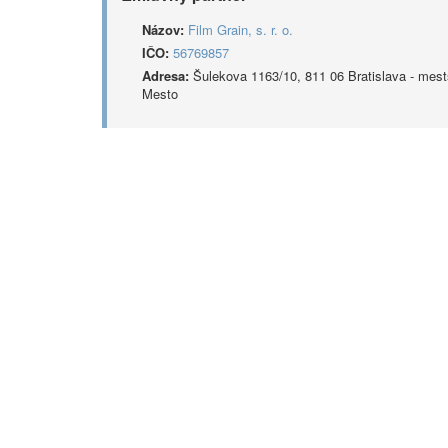
Názov:
Film Grain, s. r. o.
IČO:
56769857
Adresa:
Šulekova 1163/10, 811 06 Bratislava - mest
Mesto