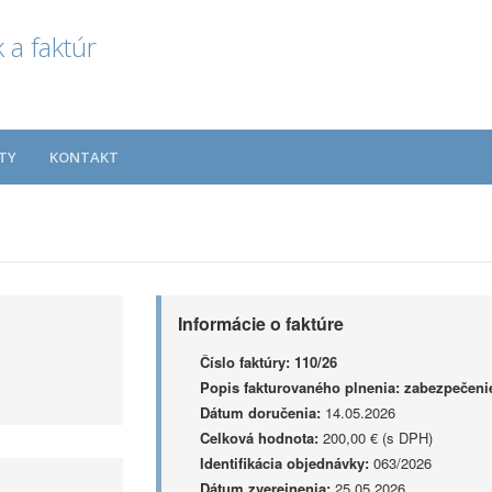
 a faktúr
TY
KONTAKT
Informácie o faktúre
Číslo faktúry:
110/26
Popis fakturovaného plnenia:
zabezpečeni
Dátum doručenia:
14.05.2026
Celková hodnota:
200,00 € (s DPH)
Identifikácia objednávky:
063/2026
Dátum zverejnenia:
25.05.2026