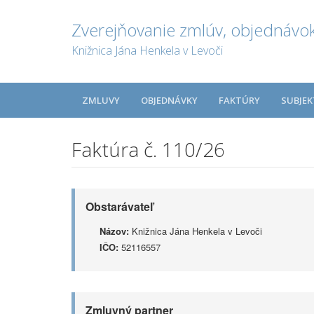
Zverejňovanie zmlúv, objednávok
Knižnica Jána Henkela v Levoči
ZMLUVY
OBJEDNÁVKY
FAKTÚRY
SUBJEK
Faktúra č. 110/26
Obstarávateľ
Názov:
Knižnica Jána Henkela v Levoči
IČO:
52116557
Zmluvný partner