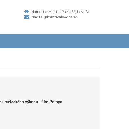
Námestie Majstra Pavla 58, Levoča
riaditel@kniznicalevoca.sk
e umeleckého výkonu - film Potopa