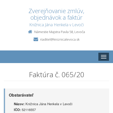
Zverejňovanie zmlúv,
objednávok a faktúr
Knižnica Jána Henkela v Levoči
Námestie Majstra Pavla 58, Levoča
riaditel@kniznicalevoca.sk
Toggle
naviga
Faktúra č. 065/20
Obstarávateľ
Názov:
Knižnica Jána Henkela v Levoči
IČO:
52116557