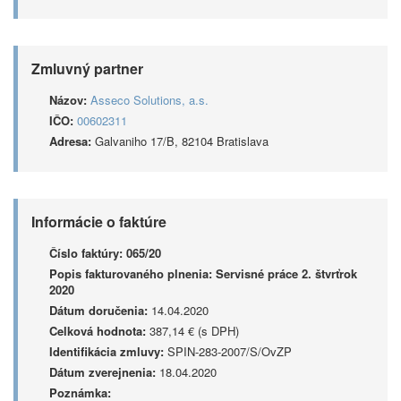
Zmluvný partner
Názov:
Asseco Solutions, a.s.
IČO:
00602311
Adresa:
Galvaniho 17/B, 82104 Bratislava
Informácie o faktúre
Číslo faktúry:
065/20
Popis fakturovaného plnenia:
Servisné práce 2. štvrťrok
2020
Dátum doručenia:
14.04.2020
Celková hodnota:
387,14 € (s DPH)
Identifikácia zmluvy:
SPIN-283-2007/S/OvZP
Dátum zverejnenia:
18.04.2020
Poznámka: