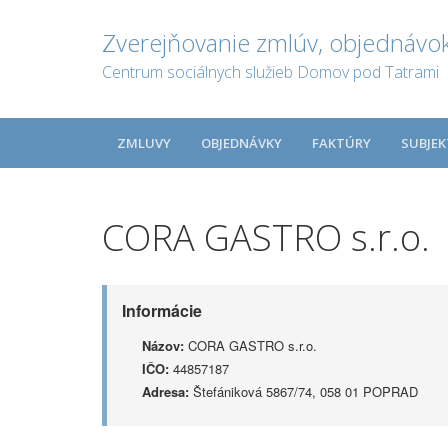
Zverejňovanie zmlúv, objednávok
Centrum sociálnych služieb Domov pod Tatrami
ZMLUVY
OBJEDNÁVKY
FAKTÚRY
SUBJEK
CORA GASTRO s.r.o.
Informácie
Názov:
CORA GASTRO s.r.o.
IČO:
44857187
Adresa:
Štefániková 5867/74, 058 01 POPRAD