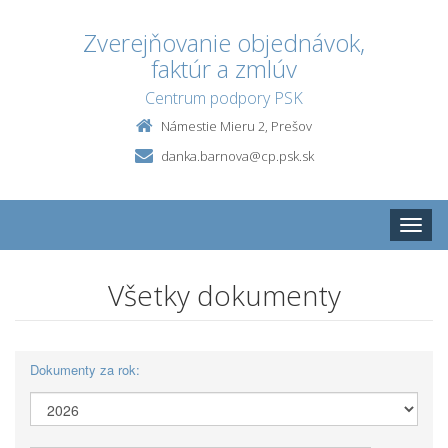
Zverejňovanie objednávok,
faktúr a zmlúv
Centrum podpory PSK
Námestie Mieru 2, Prešov
danka.barnova@cp.psk.sk
Toggle
naviga
Všetky dokumenty
Dokumenty za rok: