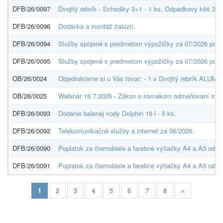
DFB/26/0097
Dvojitý rebrík - Schodiky 3+1 - 1 ks, Odpadkový kôš 3 x 3
DFB/26/0096
Dodávka a montáž žalúzií.
DFB/26/0094
Služby spojené s predmetom výpožičky za 07/2026 podľ
DFB/26/0095
Služby spojené s predmetom výpožičky za 07/2026 podľ
OB/26/0024
Objednávame si u Vás tovar: - 1 x Dvojitý rebrík ALU
OB/26/0025
Webinár 16.7.2026 - Zákon o rovnakom odmeňovaní muž
DFB/26/0093
Dodanie balenej vody Dolphin 19 l - 5 ks.
DFB/26/0092
Telekomunikačné služby a internet za 06/2026.
DFB/26/0090
Poplatok za čiernobiele a farebné výtlačky A4 a A3 od 
DFB/26/0091
Poplatok za čiernobiele a farebné výtlačky A4 a A3 od 
1
2
3
4
5
6
7
8
»