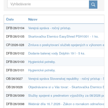
Číslo
Názov
DFB/26/0104
Verejná správa - ročný prístup.
DFB/26/0105
Skartovačka Eternico EasyShred PSH1001 - 1 ks.
CP/2026-028
Zmluva o poskytovaní služieb spojených s výkonom eko
DFB/26/0102
Dodanie balenej vody Dolphin 19 l - 5 ks.
DFB/26/0100
Hygienické potreby.
DFB/26/0101
Hygienické potreby.
OB/26/0027
Verejná správa Slovenskej republiky - ročný prístup 
OB/26/0026
Objednávame si u Vás tovar: - Skartovačka Eternico E
DFB/26/0099
Služby spojené s predmetom výpožičky za 08/2026 podľ
DFB/26/0098
Webinár dňa 16.7.2026 - Zákon o rovnakom odmeňovaní