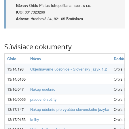
Názov:
Orbis Pictus Istropolitana, spol. s r.o.
IČO:
0017323266
Adresa:
Hrachová 34, 821 05 Bratislava
Súvisiace dokumenty
Číslo
Názov
Dodávat
13/14/193
Objednávame učebnice - Slovenský jazyk 1,2
Orbis Pic
13/14/0165
Orbis Pic
13/16/047
Nákup učebníc
Orbis Pic
13/16/0056
pracovné zošity
Orbis Pic
13/17/147
Nákup učebníc pre výučbu slovenského jazyka
Orbis Pic
13/17/0153
knihy
Orbis Pic