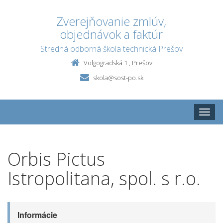
Zverejňovanie zmlúv,
objednávok a faktúr
Stredná odborná škola technická Prešov
Volgogradská 1 , Prešov
skola@sost-po.sk
Toggle
naviga
Orbis Pictus
Istropolitana, spol. s r.o.
Informácie