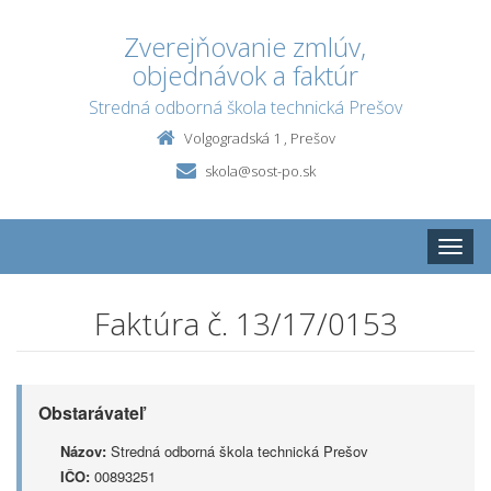
Zverejňovanie zmlúv,
objednávok a faktúr
Stredná odborná škola technická Prešov
Volgogradská 1 , Prešov
skola@sost-po.sk
Toggle
naviga
Faktúra č. 13/17/0153
Obstarávateľ
Názov:
Stredná odborná škola technická Prešov
IČO:
00893251