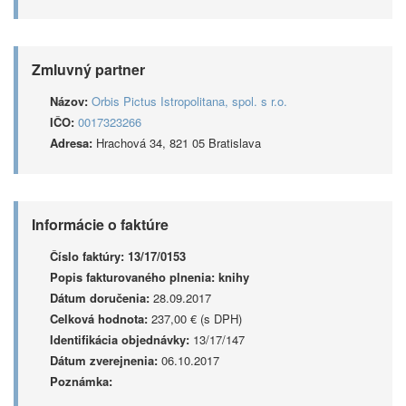
Zmluvný partner
Názov:
Orbis Pictus Istropolitana, spol. s r.o.
IČO:
0017323266
Adresa:
Hrachová 34, 821 05 Bratislava
Informácie o faktúre
Číslo faktúry:
13/17/0153
Popis fakturovaného plnenia:
knihy
Dátum doručenia:
28.09.2017
Celková hodnota:
237,00 € (s DPH)
Identifikácia objednávky:
13/17/147
Dátum zverejnenia:
06.10.2017
Poznámka: