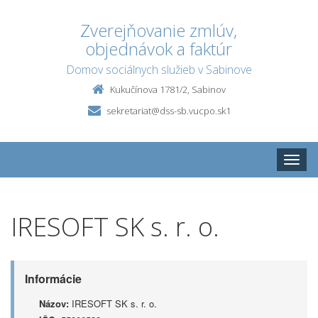
Zverejňovanie zmlúv,
objednávok a faktúr
Domov sociálnych služieb v Sabinove
Kukučínova 1781/2, Sabinov
sekretariat@dss-sb.vucpo.sk1
Toggle
naviga
IRESOFT SK s. r. o.
Informácie
Názov:
IRESOFT SK s. r. o.