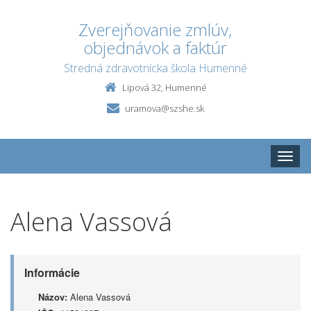
Zverejňovanie zmlúv,
objednávok a faktúr
Stredná zdravotnícka škola Humenné
Lipová 32, Humenné
uramova@szshe.sk
Toggle
naviga
Alena Vassová
Informácie
Názov:
Alena Vassová