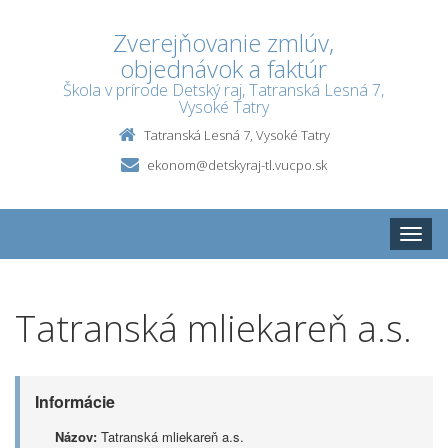
Zverejňovanie zmlúv,
objednávok a faktúr
Škola v prírode Detský raj, Tatranská Lesná 7,
Vysoké Tatry
Tatranská Lesná 7, Vysoké Tatry
ekonom@detskyraj-tl.vucpo.sk
Toggle
naviga
Tatranská mliekareň a.s.
Informácie
Názov:
Tatranská mliekareň a.s.