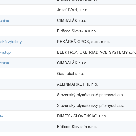
Jozef IVAN, s.r.o.
eninu
CIMBAĽÁK s.r.o.
Bidfood Slovakia s.r.o.
enské výrobky
PEKÁREŇ GROS, spol. s.r.o.
rístup
ELEKTRONICKÉ RIADIACE SYSTÉMY s.r.o
eninu
CIMBAĽÁK s.r.o.
Gastrobal s.r.o.
ALLINMARKET, s. r. o.
Slovenský plynárenský priemysel a.s.
k
Slovenský plynárenský priemysel a.s.
iek
DIMEX - SLOVENSKO s.r.o.
Bidfood Slovakia s.r.o.