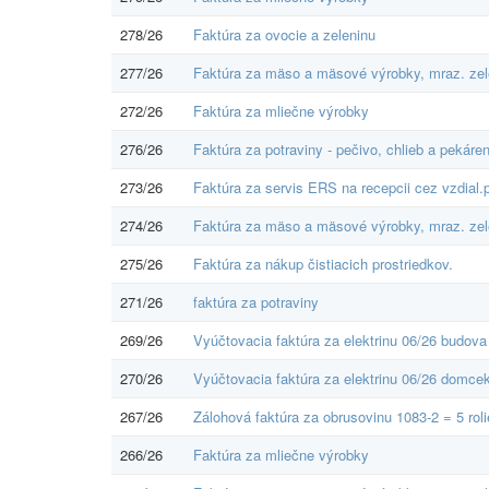
278/26
Faktúra za ovocie a zeleninu
277/26
Faktúra za mäso a mäsové výrobky, mraz. zel
272/26
Faktúra za mliečne výrobky
276/26
Faktúra za potraviny - pečivo, chlieb a pekár
273/26
Faktúra za servis ERS na recepcii cez vzdial.p
274/26
Faktúra za mäso a mäsové výrobky, mraz. zel
275/26
Faktúra za nákup čistiacich prostriedkov.
271/26
faktúra za potraviny
269/26
Vyúčtovacia faktúra za elektrinu 06/26 budova
270/26
Vyúčtovacia faktúra za elektrinu 06/26 domce
267/26
Zálohová faktúra za obrusovinu 1083-2 = 5 rol
266/26
Faktúra za mliečne výrobky