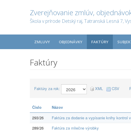
Zverejňovanie zmlúv, objednávok
Škola v prírode Detský raj, Tatranská Lesná 7, Vy
ZMLUVY
OBJEDNÁVKY
FAKTÚRY
SUBJEK
Faktúry
Faktúry za rok:
XML
CSV
Číslo
Názov
293/26
Faktúra za dodanie a vypísanie knihy kontrol v
289/26
Faktúra za mliečne výrobky