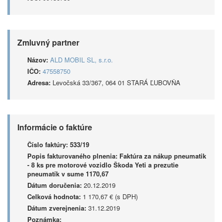
Zmluvný partner
Názov:
ALD MOBIL SL, s.r.o.
IČO:
47558750
Adresa:
Levočská 33/367, 064 01 STARÁ ĽUBOVŇA
Informácie o faktúre
Číslo faktúry:
533/19
Popis fakturovaného plnenia:
Faktúra za nákup pneumatik
- 8 ks pre motorové vozidlo Škoda Yeti a prezutie
pneumatík v sume 1170,67
Dátum doručenia:
20.12.2019
Celková hodnota:
1 170,67 € (s DPH)
Dátum zverejnenia:
31.12.2019
Poznámka: