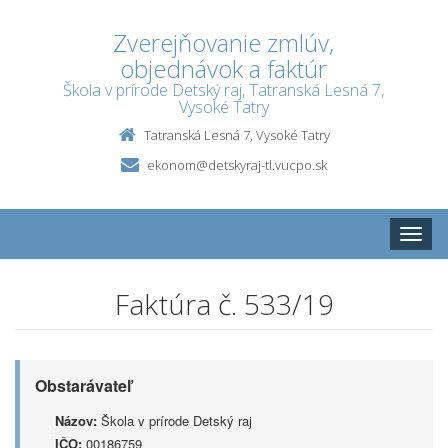
Zverejňovanie zmlúv,
objednávok a faktúr
Škola v prírode Detský raj, Tatranská Lesná 7,
Vysoké Tatry
Tatranská Lesná 7, Vysoké Tatry
ekonom@detskyraj-tl.vucpo.sk
Toggle
naviga
Faktúra č. 533/19
Obstarávateľ
Názov:
Škola v prírode Detský raj
IČO:
00186759