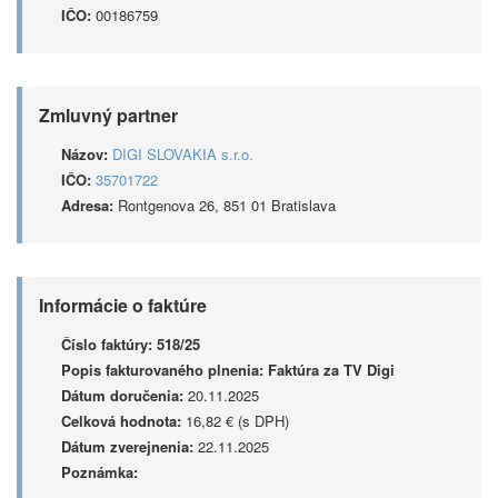
IČO:
00186759
Zmluvný partner
Názov:
DIGI SLOVAKIA s.r.o.
IČO:
35701722
Adresa:
Rontgenova 26, 851 01 Bratislava
Informácie o faktúre
Číslo faktúry:
518/25
Popis fakturovaného plnenia:
Faktúra za TV Digi
Dátum doručenia:
20.11.2025
Celková hodnota:
16,82 € (s DPH)
Dátum zverejnenia:
22.11.2025
Poznámka: