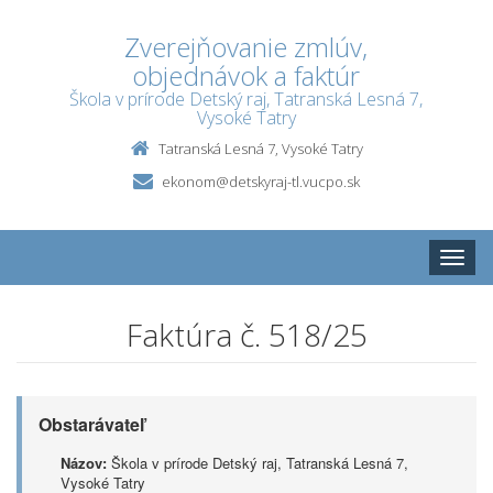
Zverejňovanie zmlúv,
objednávok a faktúr
Škola v prírode Detský raj, Tatranská Lesná 7,
Vysoké Tatry
Tatranská Lesná 7, Vysoké Tatry
ekonom@detskyraj-tl.vucpo.sk
Toggle
naviga
Faktúra č. 518/25
Obstarávateľ
Názov:
Škola v prírode Detský raj, Tatranská Lesná 7,
Vysoké Tatry