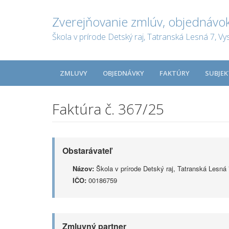
Zverejňovanie zmlúv, objednávok
Škola v prírode Detský raj, Tatranská Lesná 7, Vy
ZMLUVY
OBJEDNÁVKY
FAKTÚRY
SUBJEK
Faktúra č. 367/25
Obstarávateľ
Názov:
Škola v prírode Detský raj, Tatranská Lesná
IČO:
00186759
Zmluvný partner