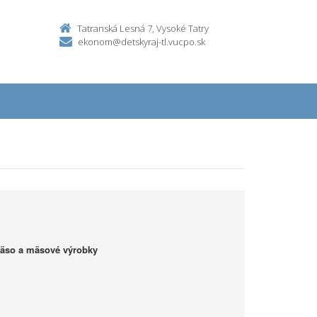
Tatranská Lesná 7, Vysoké Tatry
ekonom@detskyraj-tl.vucpo.sk
mäso a mäsové výrobky