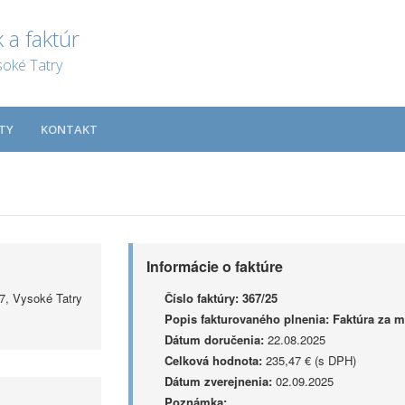
 a faktúr
soké Tatry
TY
KONTAKT
Informácie o faktúre
 7, Vysoké Tatry
Číslo faktúry:
367/25
Popis fakturovaného plnenia:
Faktúra za 
Dátum doručenia:
22.08.2025
Celková hodnota:
235,47 € (s DPH)
Dátum zverejnenia:
02.09.2025
Poznámka: