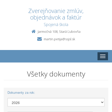
Zverejňovanie zmlúv,
objednávok a faktúr
Spojená škola
Jarmočná 108, Stará Ľubovňa
martin.petija@ssjsl.sk
Toggle
naviga
Všetky dokumenty
Dokumenty za rok: