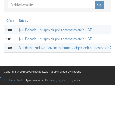
Číslo
Názov
200
§60 Dohoda - príspevok pre zamestnávateľa - ŠR
201
§60 Dohoda - príspevok pre zamestnávateľa - ŠR
208
Mandátna zmluva - civilná ochrana v objektoch a priestoroch Zar
Copyright © 2015 Zverejnovanie.sk | Všetky práva vyhradené
Tvroba stránok
- Aglo Solutions |
Redakčný systém
- SysCom