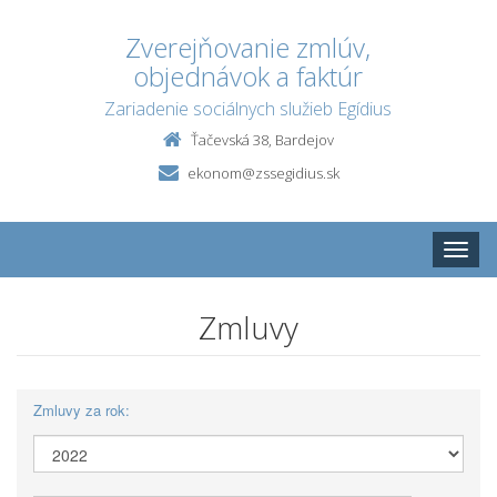
Zverejňovanie zmlúv,
objednávok a faktúr
Zariadenie sociálnych služieb Egídius
Ťačevská 38, Bardejov
ekonom@zssegidius.sk
Toggle
naviga
Zmluvy
Zmluvy za rok: