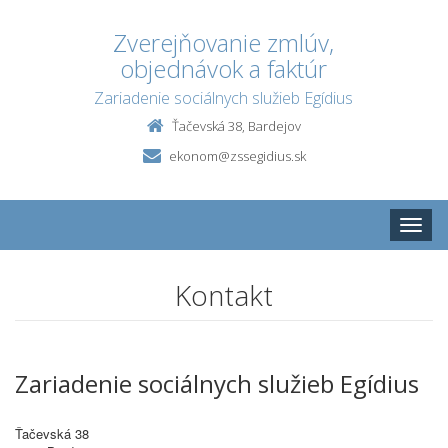
Zverejňovanie zmlúv,
objednávok a faktúr
Zariadenie sociálnych služieb Egídius
Ťačevská 38, Bardejov
ekonom@zssegidius.sk
Toggle
naviga
Kontakt
Zariadenie sociálnych služieb Egídius
Ťačevská 38