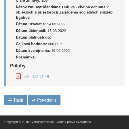
Číslo zmluvy:
208
Názov zmluvy:
Mandátna zmluva - civilná ochrana v
objektoch a priestoroch Zariadenia sociálnych služieb
Egídius
Dátum uzavretia:
14.03.2022
Dátum účinnosti:
15.03.2022
Dátum platnosti do:
Celková hodnota:
360,00 €
Dátum zverejnenia:
19.05.2022
Poznámka:
Prílohy
pdf - 122.47 kB
Tlačiť
Potvrdenie
Copyright © 2015 Zverejnovanie.sk | Všetky práva vyhradené