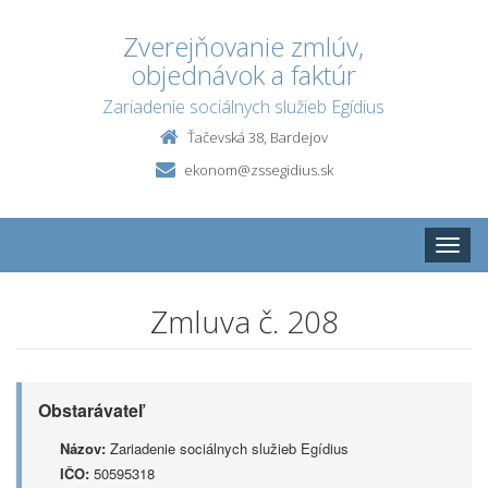
Zverejňovanie zmlúv,
objednávok a faktúr
Zariadenie sociálnych služieb Egídius
Ťačevská 38, Bardejov
ekonom@zssegidius.sk
Toggle
naviga
Zmluva č. 208
Obstarávateľ
Názov:
Zariadenie sociálnych služieb Egídius
IČO:
50595318