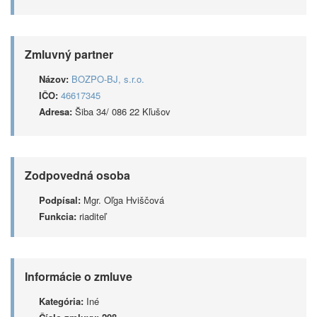
Zmluvný partner
Názov:
BOZPO-BJ, s.r.o.
IČO:
46617345
Adresa:
Šiba 34/ 086 22 Kľušov
Zodpovedná osoba
Podpísal:
Mgr. Oľga Hviščová
Funkcia:
riaditeľ
Informácie o zmluve
Kategória:
Iné