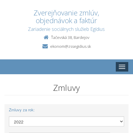
Zverejňovanie zmlúv,
objednávok a faktúr
Zariadenie sociálnych služieb Egídius
Ťačevská 38, Bardejov
ekonom@zssegidius.sk
Toggle
naviga
Zmluvy
Zmluvy za rok: