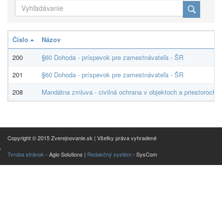
Číslo
Názov
200
§60 Dohoda - príspevok pre zamestnávateľa - ŠR
201
§60 Dohoda - príspevok pre zamestnávateľa - ŠR
208
Mandátna zmluva - civilná ochrana v objektoch a priestoroch Z
Copyright © 2015 Zverejnovanie.sk | Všetky práva vyhradené
Tvroba stránok
- Aglo Solutions |
Redakčný systém
- SysCom