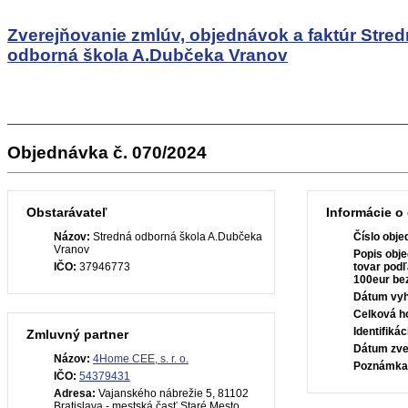
Zverejňovanie zmlúv, objednávok a faktúr
Stred
odborná škola A.Dubčeka Vranov
Objednávka č. 070/2024
Obstarávateľ
Informácie o
Názov:
Stredná odborná škola A.Dubčeka
Číslo obje
Vranov
Popis obje
IČO:
37946773
tovar pod
100eur be
Dátum vyh
Celková h
Identifiká
Zmluvný partner
Dátum zve
Názov:
4Home CEE, s. r. o.
Poznámka
IČO:
54379431
Adresa:
Vajanského nábrežie 5, 81102
Bratislava - mestská časť Staré Mesto