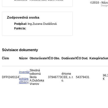
©2010 - Názo
Desig
Zodpovedná osoba
Podpísal:
Ing.Zuzana Dudášová
Funkcia:
Súvisiace dokumenty
Číslo
Názov
Obstarávateľ
IČO Obs.
Dodávateľ
IČO Dod.
Kategória
Su
Stredná
inventár
odborná
4Home
-
96,
DFP/24/0114
škola
37946773
CEE, s. r.
54379431
poháre,
€
A.Dubčeka
o.
džbány
Vranov