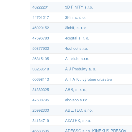
46222201
3D FINITY s.r.o.
44701217
3Fin, s. r. o.
46020152
3lobit, s. r. o.
47596783
4digital s. r. o.
50377922
4school s.r.o.
36815195
A - club, s.r.o.
36268518
A J Produkty a. s.,
00698113
A T A K , výrobné družstvo
31389325
ABB, s. r. o.,
47508795
abc-zoo s.r.o.
25992333
ABE.TEC, s.r.o.
34134719
ADATEX, s.r.o.
46583505
ADESSO s.r.o. KINEKUS PREŠOV