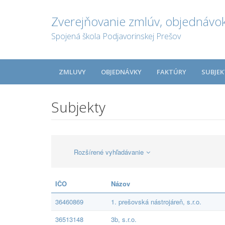
Zverejňovanie zmlúv, objednávok
Spojená škola Podjavorinskej Prešov
ZMLUVY
OBJEDNÁVKY
FAKTÚRY
SUBJEK
Subjekty
Rozšírené vyhľadávanie
IČO
Názov
36460869
1. prešovská nástrojáreň, s.r.o.
36513148
3b, s.r.o.