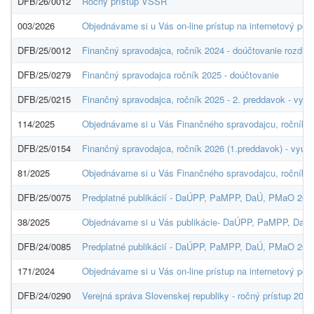
DFB/26/0012
Ročný prístup VSSR
003/2026
Objednávame si u Vás on-line prístup na internetový port
DFB/25/0012
Finančný spravodajca, ročník 2024 - doúčtovanie rozdiel
DFB/25/0279
Finančný spravodajca ročník 2025 - doúčtovanie
DFB/25/0215
Finančný spravodajca, ročník 2025 - 2. preddavok - vyúčt
114/2025
Objednávame si u Vás Finančného spravodajcu, ročník 2
DFB/25/0154
Finančný spravodajca, ročník 2026 (1.preddavok) - vyúčt.
81/2025
Objednávame si u Vás Finančného spravodajcu, ročník 2
DFB/25/0075
Predplatné publikácií - DaÚPP, PaMPP, DaÚ, PMaO 202
38/2025
Objednávame si u Vás publikácie- DaÚPP, PaMPP, DaÚ
DFB/24/0085
Predplatné publikácií - DaÚPP, PaMPP, DaÚ, PMaO 202
171/2024
Objednávame si u Vás on-line prístup na internetový por
DFB/24/0290
Verejná správa Slovenskej republiky - ročný prístup 2025