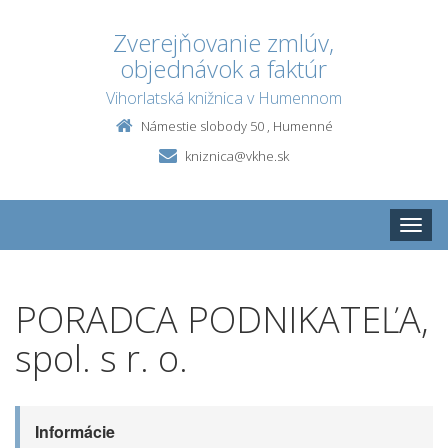
Zverejňovanie zmlúv,
objednávok a faktúr
Vihorlatská knižnica v Humennom
Námestie slobody 50 , Humenné
kniznica@vkhe.sk
Toggle
naviga
PORADCA PODNIKATEĽA,
spol. s r. o.
Informácie