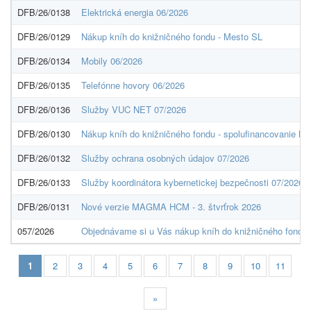
DFB/26/0138
Elektrická energia 06/2026
DFB/26/0129
Nákup kníh do knižničného fondu - Mesto SL
DFB/26/0134
Mobily 06/2026
DFB/26/0135
Telefónne hovory 06/2026
DFB/26/0136
Služby VUC NET 07/2026
DFB/26/0130
Nákup kníh do knižničného fondu - spolufinancovanie M
DFB/26/0132
Služby ochrana osobných údajov 07/2026
DFB/26/0133
Služby koordinátora kybernetickej bezpečnosti 07/2026
DFB/26/0131
Nové verzie MAGMA HCM - 3. štvrťrok 2026
057/2026
Objednávame si u Vás nákup kníh do knižničného fondu 
1
2
3
4
5
6
7
8
9
10
11
»