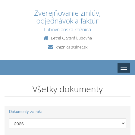
Zverejňovanie zmlúv,
objednávok a faktúr
Ľubovnianska knižnica
Letná 6, Stará Ľubovňa
kniznica@slnet.sk
Toggle
naviga
Všetky dokumenty
Dokumenty za rok: