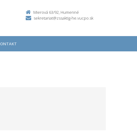
Mierová 63/92, Humenné
sekretariat@zssaktig-he.vucpo.sk
KONTAKT