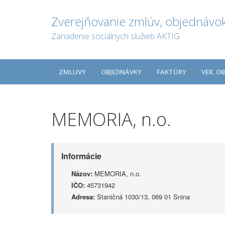
Zverejňovanie zmlúv, objednávok
Zariadenie sociálnych služieb AKTIG
ZMLUVY
OBJEDNÁVKY
FAKTÚRY
VER. O
MEMORIA, n.o.
Informácie
Názov:
MEMORIA, n.o.
IČO:
45731942
Adresa:
Staničná 1030/13, 069 01 Snina