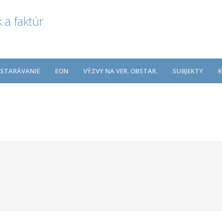
 a faktúr
BSTARÁVANIE
EON
VÝZVY NA VER. OBSTAR.
SUBJEKTY