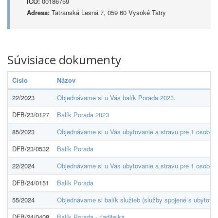
IČO:
00186759
Adresa:
Tatranská Lesná 7, 059 60 Vysoké Tatry
Súvisiace dokumenty
Číslo
Názov
22/2023
Objednávame si u Vás balík Porada 2023.
DFB/23/0127
Balík Porada 2023
85/2023
Objednávame si u Vás ubytovanie a stravu pre 1 osobu, z
DFB/23/0532
Balík Porada
22/2024
Objednávame si u Vás ubytovanie a stravu pre 1 osobu,
DFB/24/0151
Balík Porada
55/2024
Objednávame si balík služieb (služby spojené s ubytovan
DFB/24/0408
Balík Porada - riaditeľka