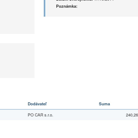
Poznámka:
Dodávateľ
Suma
PO CAR s.r.o.
240,26