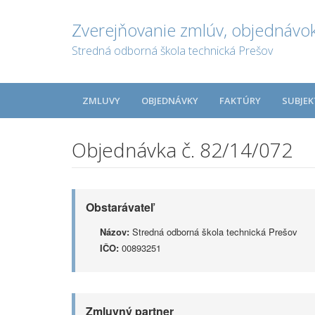
Zverejňovanie zmlúv, objednávok
Stredná odborná škola technická Prešov
ZMLUVY
OBJEDNÁVKY
FAKTÚRY
SUBJEK
Objednávka č. 82/14/072
Obstarávateľ
Názov:
Stredná odborná škola technická Prešov
IČO:
00893251
Zmluvný partner