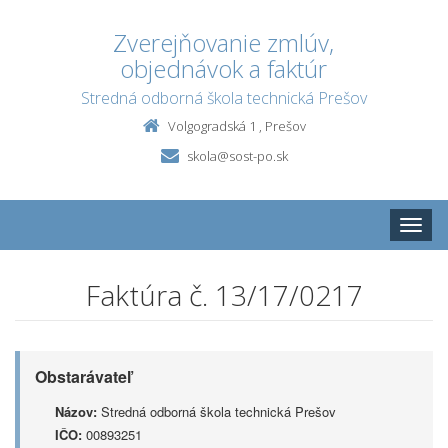
Zverejňovanie zmlúv,
objednávok a faktúr
Stredná odborná škola technická Prešov
Volgogradská 1 , Prešov
skola@sost-po.sk
Toggle
naviga
Faktúra č. 13/17/0217
Obstarávateľ
Názov:
Stredná odborná škola technická Prešov
IČO:
00893251