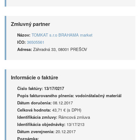
Zmluvný partner
Názov:
TOMKAT s.r.o BRAHAMA market
IČO:
36505561
Adresa:
Záhradná 33, 08001 PREŠOV
Informácie o faktúre
Číslo faktúry:
13/17/0217
Popis fakturovaného plnenia:
vodoinštalačný materiál
Dátum doručenia:
08.12.2017
Celková hodnota:
43,71 € (s DPH)
Identifikácia zmluvy:
Rámcová zmluva
Identifikácia objednávky:
13/17/213
Dátum zverejnenia:
20.12.2017
Poznámka: