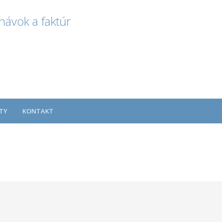
návok a faktúr
TY
KONTAKT