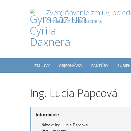
Zverejňovanie zmlúv, objed
Gymnázium Cyrila Daxnera
ZMLUVY
OBJEDNÁVKY
FAKTÚRY
SUBJEK
Ing. Lucia Papcová
Informácie
Názov:
Ing. Lucia Papcová