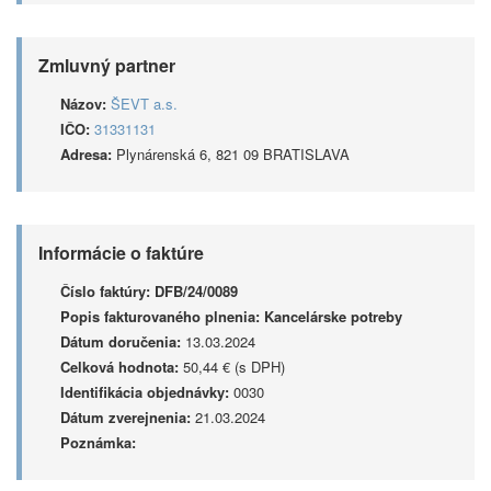
Zmluvný partner
Názov:
ŠEVT a.s.
IČO:
31331131
Adresa:
Plynárenská 6, 821 09 BRATISLAVA
Informácie o faktúre
Číslo faktúry:
DFB/24/0089
Popis fakturovaného plnenia:
Kancelárske potreby
Dátum doručenia:
13.03.2024
Celková hodnota:
50,44 € (s DPH)
Identifikácia objednávky:
0030
Dátum zverejnenia:
21.03.2024
Poznámka: