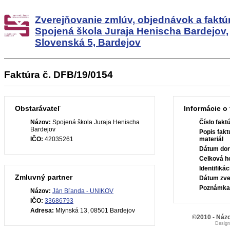
Zverejňovanie zmlúv, objednávok a faktú
Spojená škola Juraja Henischa Bardejov,
Slovenská 5, Bardejov
Faktúra č. DFB/19/0154
Obstarávateľ
Informácie o 
Názov:
Spojená škola Juraja Henischa
Číslo fakt
Bardejov
Popis fakt
IČO:
42035261
materiál
Dátum dor
Celková h
Identifiká
Zmluvný partner
Dátum zve
Poznámka
Názov:
Ján Bľanda - UNIKOV
IČO:
33686793
Adresa:
Mlynská 13, 08501 Bardejov
©2010 - Názo
Desig