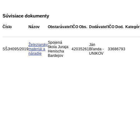
Súvisiace dokumenty
Číslo
Názov
Obstarávateľ
IČO Obs.
Dodávateľ
IČO Dod.
Kategór
Spojená
Železiarsky
Ján
škola Juraja
SŠJH095/2019
materiál a
42035261
Bľanda -
33686793
Henischa
náradie
UNIKOV
Bardejov