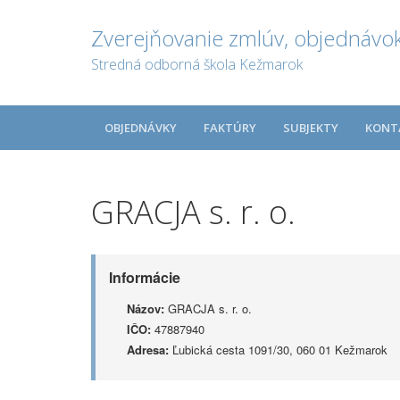
Zverejňovanie zmlúv, objednávok
Stredná odborná škola Kežmarok
OBJEDNÁVKY
FAKTÚRY
SUBJEKTY
KONT
GRACJA s. r. o.
Informácie
Názov:
GRACJA s. r. o.
IČO:
47887940
Adresa:
Ľubická cesta 1091/30, 060 01 Kežmarok