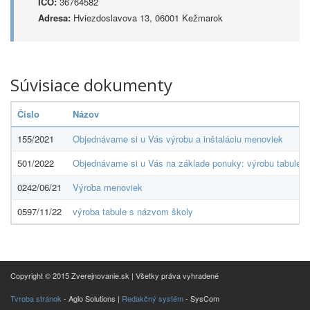
IČO:
36764582
Adresa:
Hviezdoslavova 13, 06001 Kežmarok
Súvisiace dokumenty
Číslo
Názov
155/2021
Objednávame si u Vás výrobu a inštaláciu menoviek
501/2022
Objednávame si u Vás na základe ponuky: výrobu tabule o
0242/06/21
Výroba menoviek
0597/11/22
výroba tabule s názvom školy
Copyright © 2015 Zverejnovanie.sk | Všetky práva vyhradené
Tvroba stránok
- Aglo Solutions |
Redakčný systém
- SysCom