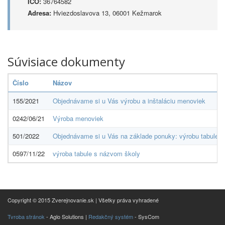
IČO:
36764582
Adresa:
Hviezdoslavova 13, 06001 Kežmarok
Súvisiace dokumenty
Číslo
Názov
155/2021
Objednávame si u Vás výrobu a inštaláciu menoviek
0242/06/21
Výroba menoviek
501/2022
Objednávame si u Vás na základe ponuky: výrobu tabule o
0597/11/22
výroba tabule s názvom školy
Copyright © 2015 Zverejnovanie.sk | Všetky práva vyhradené
Tvroba stránok
- Aglo Solutions |
Redakčný systém
- SysCom