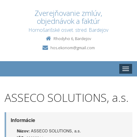
Zverejňovanie zmlúv,
objednávok a faktúr
Hornošarišské osvet. stred. Bardejov
Rhodyho 6, Bardejov
hos.ekonom@gmail.com
Toggle
naviga
ASSECO SOLUTIONS, a.s.
Informácie
Názov:
ASSECO SOLUTIONS, a.s.