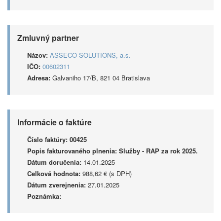
Zmluvný partner
Názov:
ASSECO SOLUTIONS, a.s.
IČO:
00602311
Adresa:
Galvaniho 17/B, 821 04 Bratislava
Informácie o faktúre
Číslo faktúry:
00425
Popis fakturovaného plnenia:
Služby - RAP za rok 2025.
Dátum doručenia:
14.01.2025
Celková hodnota:
988,62 € (s DPH)
Dátum zverejnenia:
27.01.2025
Poznámka: