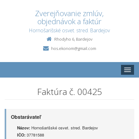
Zverejňovanie zmlúv,
objednávok a faktúr
Hornošarišské osvet. stred. Bardejov
Rhodyho 6, Bardejov
hos.ekonom@gmail.com
Toggle
naviga
Faktúra č. 00425
Obstarávateľ
Názov:
Hornošarišské osvet. stred. Bardejov
IČO:
37781588