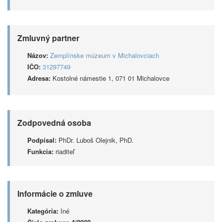
Zmluvný partner
Názov:
Zemplínske múzeum v Michalovciach
IČO:
31297749
Adresa:
Kostolné námestie 1, 071 01 Michalovce
Zodpovedná osoba
Podpísal:
PhDr. Luboš Olejnik, PhD.
Funkcia:
riaditeľ
Informácie o zmluve
Kategória:
Iné