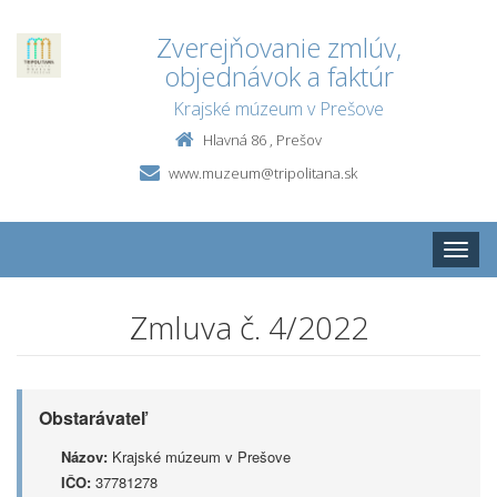
Zverejňovanie zmlúv,
objednávok a faktúr
Krajské múzeum v Prešove
Hlavná 86 , Prešov
www.muzeum@tripolitana.sk
Toggle
naviga
Zmluva č. 4/2022
Obstarávateľ
Názov:
Krajské múzeum v Prešove
IČO:
37781278