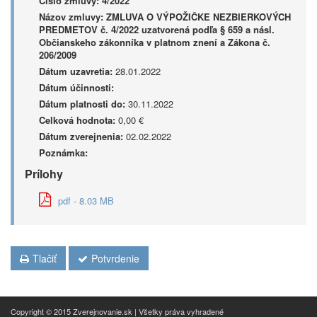
Číslo zmluvy:
4/2022
Názov zmluvy:
ZMLUVA O VÝPOŽIČKE NEZBIERKOVÝCH
PREDMETOV č. 4/2022 uzatvorená podľa § 659 a násl.
Občianskeho zákonníka v platnom znení a Zákona č.
206/2009
Dátum uzavretia:
28.01.2022
Dátum účinnosti:
Dátum platnosti do:
30.11.2022
Celková hodnota:
0,00 €
Dátum zverejnenia:
02.02.2022
Poznámka:
Prílohy
pdf - 8.03 MB
Tlačiť
Potvrdenie
Copyright © 2015 Zverejnovanie.sk | Všetky práva vyhradené