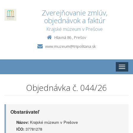
Zverejňovanie zmlúv,
objednávok a faktúr
Krajské múzeum v Prešove
Hlavná 86 , Prešov
www.muzeum@tripolitana.sk
Toggle
naviga
Objednávka č. 044/26
Obstarávateľ
Názov:
Krajské múzeum v Prešove
IČO:
37781278