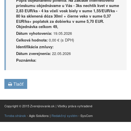
Popis objednaného plnenia:
Na základe internetového
prieskumu objednávame u Vás - 3ks nechtik kvet v sume
2,83 EUR/ks - 4 ks včelí vosk biely v sume 1,55/EUR/ks -
80 ks sklenená dóza 30ml + čierne veko v sume 0,37
EUR/ks+ poplatok za dobierku v sume 5,70 EUR.
Objednávka celkom 49,
Dátum vyhotovenia:
19.05.2026
Celková hodnota:
0,00 € (s DPH)
Identifikácia zmluvy:
Dátum zverejnenia:
22.05.2026
Poznámka:
Tlačiť
Copyright © 2015 Zverejnovanie.sk | Všetky práva vyhradené
Tvroba stránok
- Aglo Solutions |
Redakčný systém
- SysCom