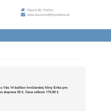
Hlavná 86 , Prešov
www.muzeum@tripolitana.sk
 Vás 14 balikov hrnčiarskej hliny Erika pre
lus doprava 39 €. Cena celkom 170,60 €