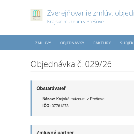
Zverejňovanie zmlúv, objed
Krajské múzeum v Prešove
ZMLUVY
OBJEDNÁVKY
FAKTÚRY
SUBJEK
Objednávka č. 029/26
Obstarávateľ
Názov:
Krajské múzeum v Prešove
IČO:
37781278
Zmluvný partner