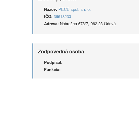
Názov:
PECE spol. s r. o.
IČO:
36618233
Adresa:
Nábrežná 678/7, 962 23 Očová
Zodpovedná osoba
Podpísal:
Funkcia: