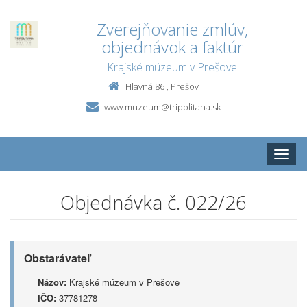
Zverejňovanie zmlúv,
objednávok a faktúr
Krajské múzeum v Prešove
Hlavná 86 , Prešov
www.muzeum@tripolitana.sk
Toggle
naviga
Objednávka č. 022/26
Obstarávateľ
Názov:
Krajské múzeum v Prešove
IČO:
37781278