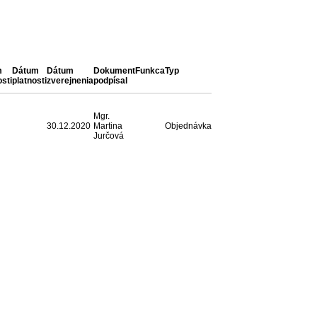
m
Dátum
Dátum
Dokument
Funkca
Typ
sti
platnosti
zverejnenia
podpísal
Mgr.
30.12.2020
Martina
Objednávka
Jurčová