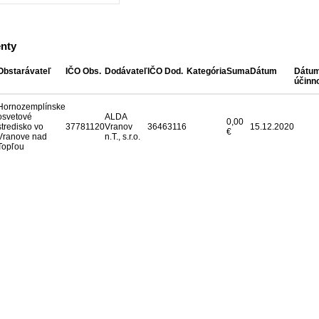
nty
Obstarávateľ
IČO Obs.
Dodávateľ
IČO Dod.
Kategória
Suma
Dátum
Dátu
účinno
Hornozemplínske
osvetové
ALDA
0,00
stredisko vo
37781120
Vranov
36463116
15.12.2020
€
Vranove nad
n.T., s.r.o.
Topľou