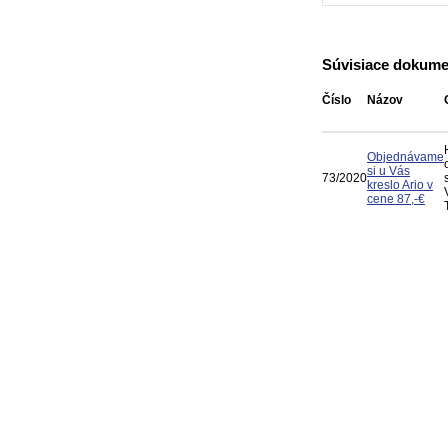
Súvisiace dokume
Číslo
Názov
Objednávame
si u Vás
73/2020
kreslo Ario v
cene 87,-€