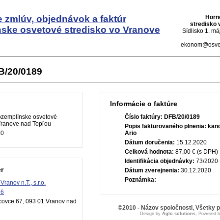
 zmlúv, objednávok a faktúr
Horn
stredisko 
ske osvetové stredisko vo Vranove
Sídlisko 1. m
ekonom@osvet
B/20/0189
Informácie o faktúre
zemplínske osvetové
Číslo faktúry:
DFB/20/0189
 Vranove nad Topľou
Popis fakturovaného plnenia:
kanc
20
Ario
Dátum doručenia:
15.12.2020
Celková hodnota:
87,00 € (s DPH)
Identifikácia objednávky:
73/2020
r
Dátum zverejnenia:
30.12.2020
Poznámka:
ranov n.T., s.r.o.
16
ovce 67, 093 01 Vranov nad
©2010 - Názov spoločnosti, Všetky 
Design by
Aglo solutions
, Powered 