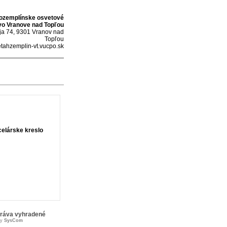
ozemplínske osvetové
vo Vranove nad Topľou
ája 74, 9301 Vranov nad
Topľou
ahzemplin-vt.vucpo.sk
elárske kreslo
práva vyhradené
by
SysCom