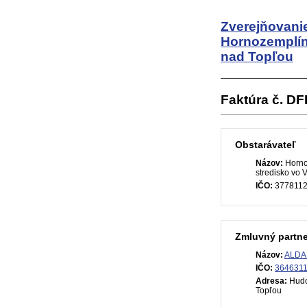
Zverejňovanie
Hornozemplín
nad Topľou
Faktúra č. DF
Obstarávateľ
Názov:
Horno
stredisko vo
IČO:
377811
Zmluvný partne
Názov:
ALDA V
IČO:
364631
Adresa:
Hudc
Topľou