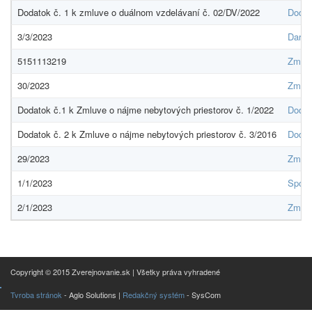
Dodatok č. 1 k zmluve o duálnom vzdelávaní č. 02/DV/2022
Dodat
3/3/2023
Darov
5151113219
Zmluv
30/2023
Zmluv
Dodatok č.1 k Zmluve o nájme nebytových priestorov č. 1/2022
Dodat
Dodatok č. 2 k Zmluve o nájme nebytových priestorov č. 3/2016
Dodat
29/2023
Zmluv
1/1/2023
Sponz
2/1/2023
Zmluv
Copyright © 2015 Zverejnovanie.sk | Všetky práva vyhradené
Tvroba stránok
- Aglo Solutions |
Redakčný systém
- SysCom