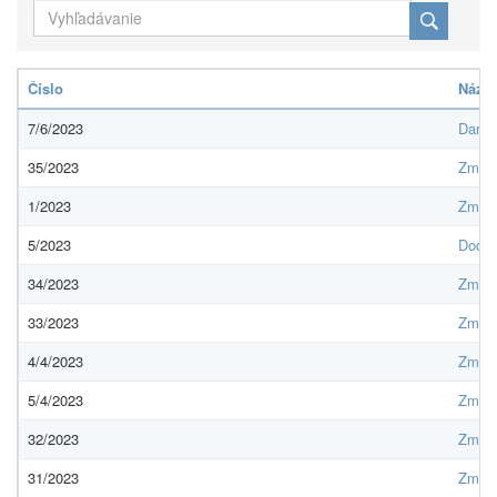
Číslo
Názo
7/6/2023
Darov
35/2023
Zmluv
1/2023
Zmluv
5/2023
Dodat
34/2023
Zmluv
33/2023
Zmluv
4/4/2023
Zmluva
5/4/2023
Zmluv
32/2023
Zmluv
31/2023
Zmluv