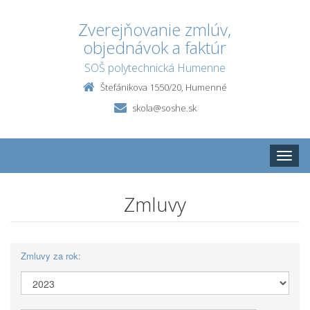
Zverejňovanie zmlúv,
objednávok a faktúr
SOŠ polytechnická Humenne
Štefánikova 1550/20, Humenné
skola@soshe.sk
Toggle
naviga
Zmluvy
Zmluvy za rok: