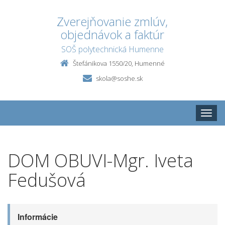
Zverejňovanie zmlúv,
objednávok a faktúr
SOŠ polytechnická Humenne
Štefánikova 1550/20, Humenné
skola@soshe.sk
Toggle
naviga
DOM OBUVI-Mgr. Iveta
Fedušová
Informácie