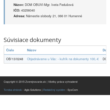
Názov:
DOM OBUVI-Mgr. Iveta Fedušová
IČO:
43256040
Adresa:
Námestie slobody 21, 066 01 Humenné
Súvisiace dokumenty
Číslo
Názov
Dodá
OB/13/0248
Objednávame u Vás: - kufrík na dokumenty 100,-€
DOM 
Copyright © 2015 Zverejnovanie.sk | Všetky práva vyhradené
Tvroba stránok
- Aglo Solutions |
Redakčný systém
- SysCom