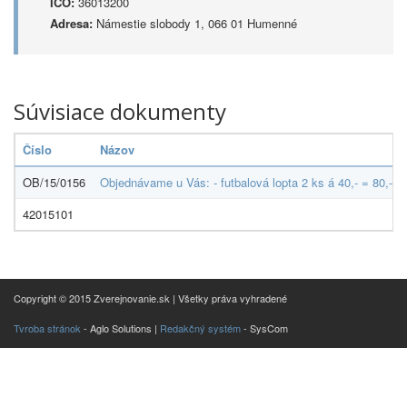
IČO:
36013200
Adresa:
Námestie slobody 1, 066 01 Humenné
Súvisiace dokumenty
Číslo
Názov
OB/15/0156
Objednávame u Vás: - futbalová lopta 2 ks á 40,- = 80,- - h
42015101
Copyright © 2015 Zverejnovanie.sk | Všetky práva vyhradené
Tvroba stránok
- Aglo Solutions |
Redakčný systém
- SysCom