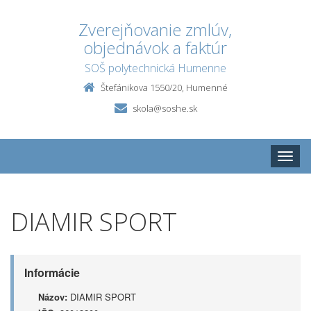
Zverejňovanie zmlúv,
objednávok a faktúr
SOŠ polytechnická Humenne
Štefánikova 1550/20, Humenné
skola@soshe.sk
Toggle
naviga
DIAMIR SPORT
Informácie
Názov:
DIAMIR SPORT