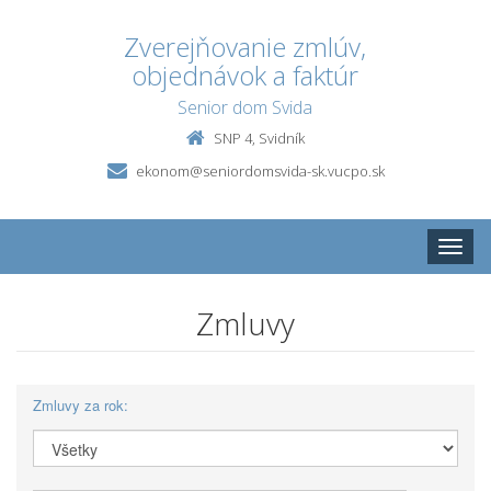
Zverejňovanie zmlúv,
objednávok a faktúr
Senior dom Svida
SNP 4, Svidník
ekonom@seniordomsvida-sk.vucpo.sk
Toggle
naviga
Zmluvy
Zmluvy za rok: