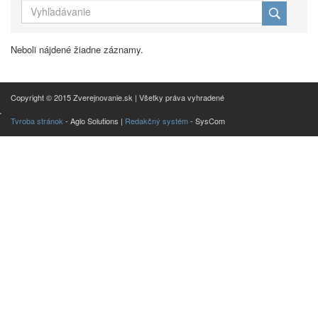
Neboli nájdené žiadne záznamy.
Copyright © 2015 Zverejnovanie.sk | Všetky práva vyhradené
Tvroba stránok
- Aglo Solutions |
Redakčný systém
- SysCom