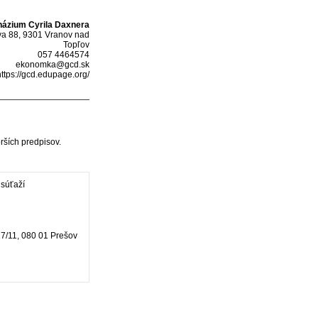
ázium Cyrila Daxnera
a 88, 9301 Vranov nad
Topľov
057 4464574
ekonomka@gcd.sk
https://gcd.edupage.org/
rších predpisov.
 súťaží
7/11, 080 01 Prešov