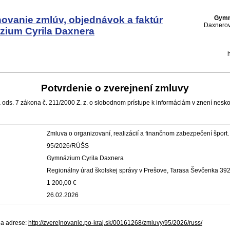
ňovanie zmlúv, objednávok a faktúr
Gymn
Daxnerov
ium Cyrila Daxnera
Potvrdenie o zverejnení zmluvy
 ods. 7 zákona č. 211/2000 Z. z. o slobodnom prístupe k informáciám v znení nesko
Zmluva o organizovaní, realizácií a finančnom zabezpečení šport.
95/2026/RÚŠS
Gymnázium Cyrila Daxnera
Regionálny úrad školskej správy v Prešove, Tarasa Ševčenka 392
1 200,00 €
26.02.2026
na adrese:
http://zverejnovanie.po-kraj.sk/00161268/zmluvy/95/2026/russ/