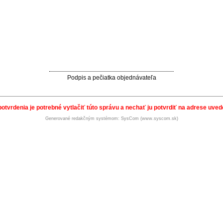
Podpis a pečiatka objednávateľa
potvrdenia je potrebné vytlačiť túto správu a nechať ju potvrdiť na adrese uvede
Generované redakčným systémom: SysCom (www.syscom.sk)