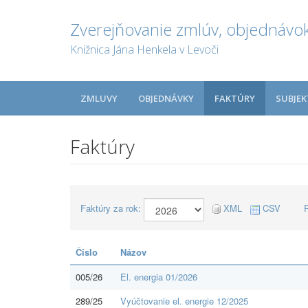
Zverejňovanie zmlúv, objednávok
Knižnica Jána Henkela v Levoči
ZMLUVY
OBJEDNÁVKY
FAKTÚRY
SUBJEK
Faktúry
Faktúry za rok:
XML
CSV
Číslo
Názov
005/26
El. energia 01/2026
289/25
Vyúčtovanie el. energie 12/2025