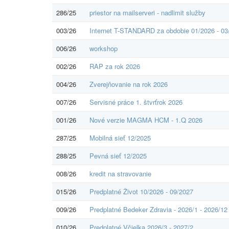
286/25
priestor na mailserveri - nadlimit služby
003/26
Internet T-STANDARD za obdobie 01/2026 - 03
006/26
workshop
002/26
RAP za rok 2026
004/26
Zverejňovanie na rok 2026
007/26
Servisné práce 1. štvrťrok 2026
001/26
Nové verzie MAGMA HCM - 1.Q 2026
287/25
Mobilná sieť 12/2025
288/25
Pevná sieť 12/2025
008/26
kredit na stravovanie
015/26
Predplatné Život 10/2026 - 09/2027
009/26
Predplatné Bedeker Zdravia - 2026/1 - 2026/12
010/26
Predplatné Včielka 2026/3 - 2027/2